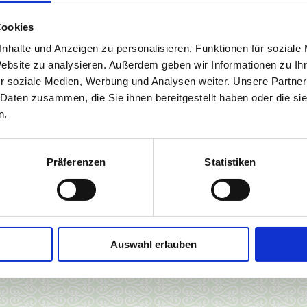
hilosophie von Joseph und Clara Pilates treu geblieben ist und si
Cookies
en unterrichtet und lehrt BASI® nach neuesten wissenschaftlich
nhalte und Anzeigen zu personalisieren, Funktionen für soziale
nder von BASI®, Rael Isacowitz, ist weltbekannter “Lehrer für Leh
Website zu analysieren. Außerdem geben wir Informationen zu I
es Methode.
r soziale Medien, Werbung und Analysen weiter. Unsere Partner
 Daten zusammen, die Sie ihnen bereitgestellt haben oder die s
ates entwickelte sich durch Rael's unermüdlichem Bestreben zu e
n.
Präferenzen
Statistiken
Auswahl erlauben