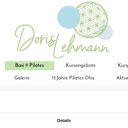
Basi ® Pilates
Kursangebote
Kurs
Galerie
15 Jahre Pilates Oha
Aktue
Details
 and Science International (BASI®) BASI® Pilates wurde 1989 geg