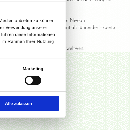
e aufrecht erhält.
en Erkenntnissen und auf höchstem Niveau.
 Medien anbieten zu können
rer“. Er ist international anerkannt als führender Experte
hrer Verwendung unserer
 führen diese Informationen
ie im Rahmen Ihrer Nutzung
inem der führenden Lehrinstitute weltweit.
Marketing
Alle zulassen